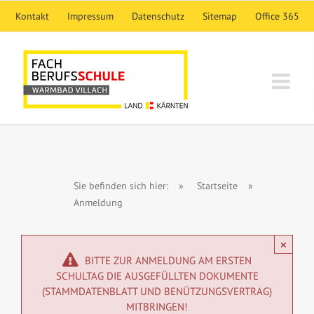
Skip
Kontakt
Impressum
Datenschutz
Sitemap
Office 365
to
content
Sie befinden sich hier:
»
Startseite
»
Anmeldung
×
BITTE ZUR ANMELDUNG AM ERSTEN
SCHULTAG DIE AUSGEFÜLLTEN DOKUMENTE
(STAMMDATENBLATT UND BENÜTZUNGSVERTRAG)
MITBRINGEN!